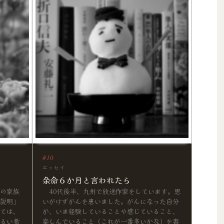
エッセイ
余命６か月と言われたら
の家族
40代後半、九州で放送作家をしています。思
説明」
いがけずがんを患いました。がんになった自分
ては、
が、いま経験していることや感じていること、
るい希
楽しんでいること（これが一番多いかな）を書