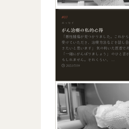
エッセイ
がん治療の私的心得
「悪性腫瘍が見つかりました。これから
受けていただき、治療方法などを話し合
きたいと思います」 気の利いた医者で
「一緒にがんばりましょう」 のひと言
もしれません。それくらい、 ...
2021/7/19