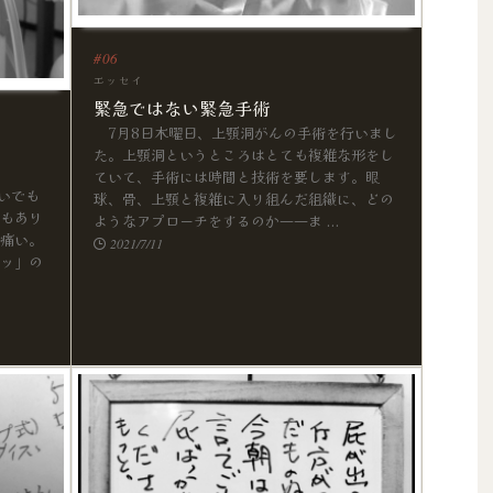
エッセイ
緊急ではない緊急手術
7月8日木曜日、上顎洞がんの手術を行いまし
た。上顎洞というところはとても複雑な形をし
ていて、手術には時間と技術を要します。眼
いでも
球、骨、上顎と複雑に入り組んだ組織に、どの
もあり
ようなアプローチをするのか――ま ...
痛い。
2021/7/11
ッ」の