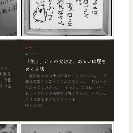
エッセイ
「笑う」ことの大切さ、あるいは屁を
するこ
めぐる話
上顎洞
屁が出るのは仕方がないことだものね。 今
、今回
朝は変なこと言ってごめんなさい。 屁ばっか
かり空
りふってください。 もっと。 これは、パー
トナーと日々の情報を共有するため、トイレに
かけてある小さなホワイトボ ...
2021/7/4