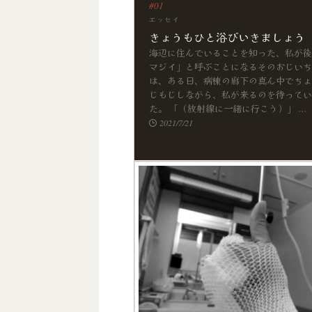
エッセイ
きょうもひと浴びいきましょう
海辺に住んでいることを知った、私が後
マジイ」と呼ぶことになるそのおじいち
は、ある日、病棟の廊下の真ん中でちょ
じもじしながら、私が来るのを待ってい
た。 「（放射線に一緒に行こう）」 ...
2021/7/21