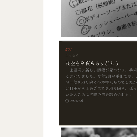
エッセイ
夜空を今夜もありがとう
上顎洞に新しい腫瘍が見つかり、手術
とになりました。今年2月の手術では、
の一部を取り除く小規模なものでしたが
は目玉から上あごまでを取り除き、ぽっ
いたところにお腹の肉を詰め込むと ...
2021/7/6