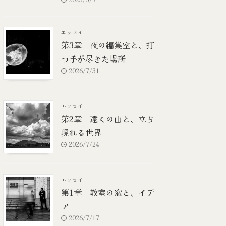
エッセイ
第3章 夜の編集室と、打
つ手が尽きた場所
2026/7/31
エッセイ
第2章 遠くの山と、立ち
現れる世界
2026/7/24
エッセイ
第1章 教室の窓と、イデ
ア
2026/7/17