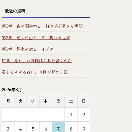
最近の投稿
第3章 夜の編集室と、打つ手が尽きた場所
第2章 遠くの山と、立ち現れる世界
第1章 教室の窓と、イデア
序章 なぜ、いま僕はこれを書くのか
藁をもすがる首に、奇跡が起きた日
2026年8月
月
火
水
木
金
土
日
1
2
3
4
5
6
7
8
9