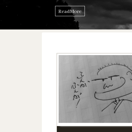
のものが、いつのまにか僕を支える
ていた。 だからここに、自分の哲
ReadMore
シリーズとして書き残しておくこと
これは回復とは何かを知りたい、僕
めの記録でもある。 歩き ...