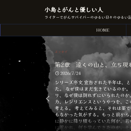
小鳥とがんと優しい人
ライターでがんサバイバーのゆるい日々のゆるい
HOME
エッセイ
第2章 遠くの山と、立ち現
2026/7/24
シリーズ序文 宣告された半年は、
た。 なぜ僕はまだ生きているのか
り、なぜ僕は倒れずにいられたのか
力、レジリエンスというやつを、こ
考える。 考えてみると、それは薬
もなかった気がする。もっと前から
に静かに降り積もっていた何か。若
に惹かれ、何を学んできたのか。そ