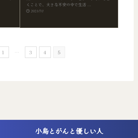
くことで、大きな不安の中で生活 ...
2021/7/1
1
…
3
4
5
小鳥とがんと優しい人