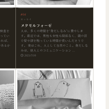
エッセイ
メタモルフォーゼ
検査を
人は、多くの時間を“身だしなみ”に費やしま
ってい
す。最近では、男性も女性も関係なく、鏡の前
あれば、
で髪や顔を触っている時間が長いんだそうで
があるか
す。 実はこれ、人として当然のこと。身だしな
みは、他人とのコミュニケーション ...
2021/7/16