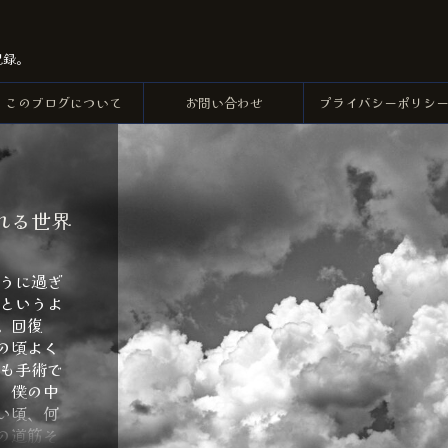
記録。
このブログについて
お問い合わせ
プライバシーポリシ
れる世界
とうに過ぎ
。というよ
。回復
の頃よく
でも手術で
、僕の中
い頃、何
の道筋そ