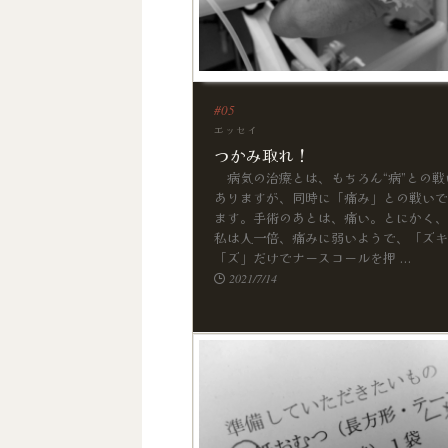
エッセイ
つかみ取れ！
病気の治療とは、もちろん“病”との戦
ありますが、同時に「痛み」との戦いで
ます。手術のあとは、痛い。とにかく、
私は人一倍、痛みに弱いようで、「ズキ
「ズ」だけでナースコールを押 ...
2021/7/14