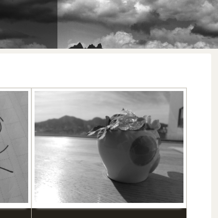
骨になっ
学遍歴を、
にした。
自身のた