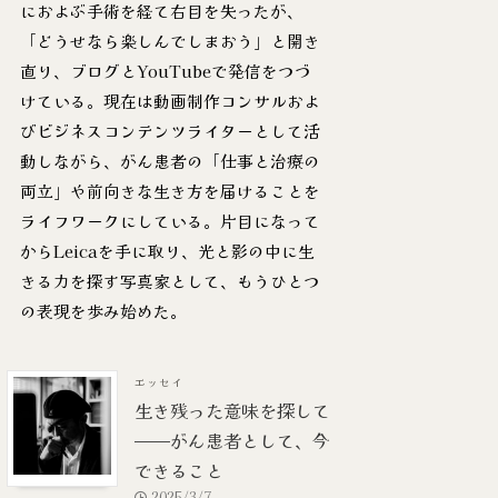
におよぶ手術を経て右目を失ったが、
「どうせなら楽しんでしまおう」と開き
直り、ブログとYouTubeで発信をつづ
けている。現在は動画制作コンサルおよ
びビジネスコンテンツライターとして活
動しながら、がん患者の「仕事と治療の
両立」や前向きな生き方を届けることを
ライフワークにしている。片目になって
からLeicaを手に取り、光と影の中に生
きる力を探す写真家として、もうひとつ
の表現を歩み始めた。
エッセイ
生き残った意味を探して
——がん患者として、今
できること
2025/3/7