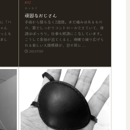
エッセイ
頑固なおじさん
に「ハ
手術から間もなく2週間。まだ痛みはあるもの
ゃん
の、薬でしっかりコントロールできていて、体
っとも
調はばっちり。仕事も順調にこなしています。
まし
こうして余裕が出てくると、病棟で繰り広げら
れる楽しい人間模様が、目や耳に ...
2021/7/20