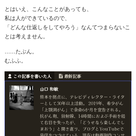
とはいえ、こんなことがあっても、
私は人ができているので、
「どんな仕返しをしてやろう」なんてつまらないこ
とは考えません。
……たぶん。
むふふ。
この記事を書いた人
最新記事
山口 和敏
熊本を拠点に、テレビディレクター・ライタ
ーとして30年以上活動。 2019年、希少がん
「上顎洞がん」で余命6か月を宣告される。
抗がん剤、放射線、14時間におよぶ手術を経
て右目を失ったが、「どうせなら楽しんでし
まおう」と開き直り、ブログとYouTubeで
発信をつづけている。現在は動画制作コンサ