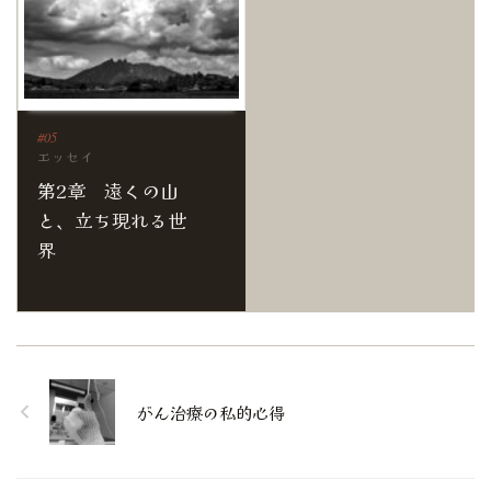
エッセイ
第2章 遠くの山
と、立ち現れる世
界
がん治療の私的心得