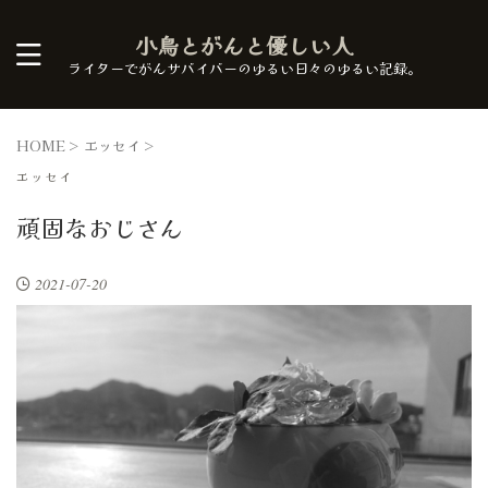
小鳥とがんと優しい人
ライターでがんサバイバーのゆるい日々のゆるい記録。
HOME
>
エッセイ
>
エッセイ
頑固なおじさん
2021-07-20