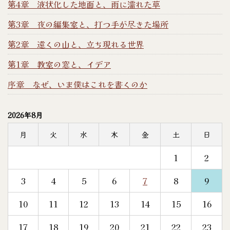
第4章 液状化した地面と、雨に濡れた草
第3章 夜の編集室と、打つ手が尽きた場所
第2章 遠くの山と、立ち現れる世界
第1章 教室の窓と、イデア
序章 なぜ、いま僕はこれを書くのか
2026年8月
月
火
水
木
金
土
日
1
2
3
4
5
6
7
8
9
10
11
12
13
14
15
16
17
18
19
20
21
22
23