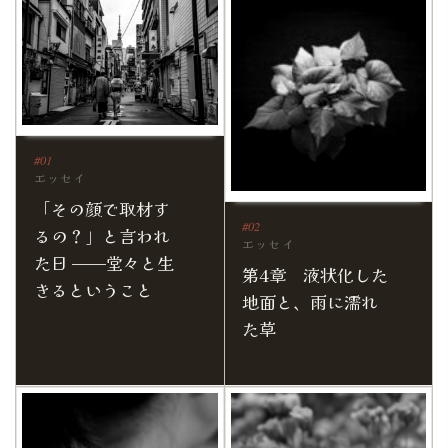
エッセイ
「その顔で取材す
るの？」と言われ
エッセイ
た日 ——堂々と生
第4章 液状化した
きるということ
地面と、雨に濡れ
た草