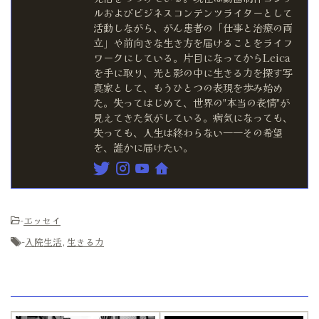
ルおよびビジネスコンテンツライターとして
活動しながら、がん患者の「仕事と治療の両
立」や前向きな生き方を届けることをライフ
ワークにしている。片目になってからLeica
を手に取り、光と影の中に生きる力を探す写
真家として、もうひとつの表現を歩み始め
た。失ってはじめて、世界の"本当の表情"が
見えてきた気がしている。病気になっても、
失っても、人生は終わらない――その希望
を、誰かに届けたい。
-
エッセイ
-
入院生活
,
生きる力
関連記事