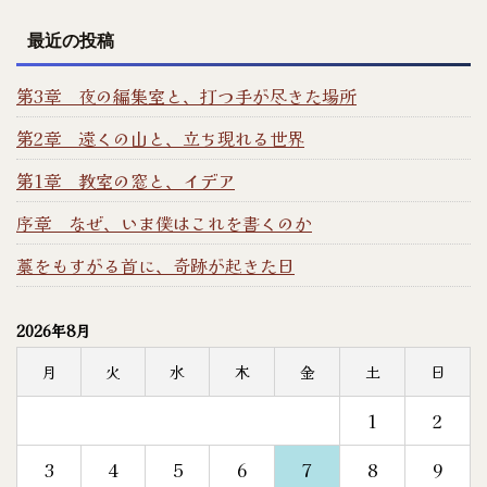
最近の投稿
第3章 夜の編集室と、打つ手が尽きた場所
第2章 遠くの山と、立ち現れる世界
第1章 教室の窓と、イデア
序章 なぜ、いま僕はこれを書くのか
藁をもすがる首に、奇跡が起きた日
2026年8月
月
火
水
木
金
土
日
1
2
3
4
5
6
7
8
9