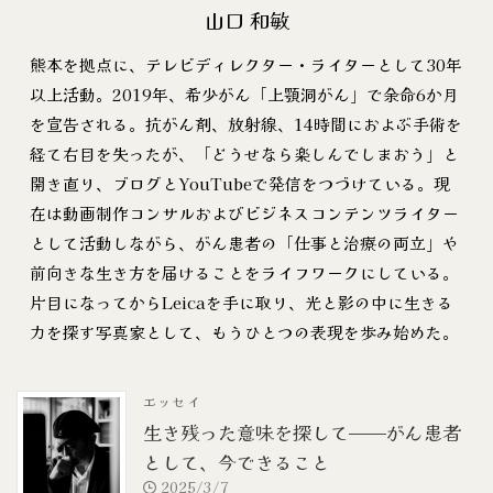
山口 和敏
熊本を拠点に、テレビディレクター・ライターとして30年
以上活動。2019年、希少がん「上顎洞がん」で余命6か月
を宣告される。抗がん剤、放射線、14時間におよぶ手術を
経て右目を失ったが、「どうせなら楽しんでしまおう」と
開き直り、ブログとYouTubeで発信をつづけている。現
在は動画制作コンサルおよびビジネスコンテンツライター
として活動しながら、がん患者の「仕事と治療の両立」や
前向きな生き方を届けることをライフワークにしている。
片目になってからLeicaを手に取り、光と影の中に生きる
力を探す写真家として、もうひとつの表現を歩み始めた。
エッセイ
生き残った意味を探して——がん患者
として、今できること
2025/3/7