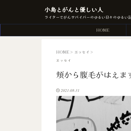
小鳥とがんと優しい人
ライターでがんサバイバーのゆるい日々のゆるい
HOME
HOME
>
エッセイ
>
エッセイ
頬から腹毛がはえま
2021-08-31