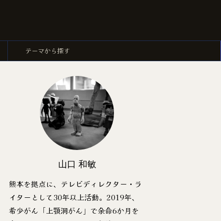
ー
テーマから探す
山口 和敏
熊本を拠点に、テレビディレクター・ラ
イターとして30年以上活動。2019年、
希少がん「上顎洞がん」で余命6か月を