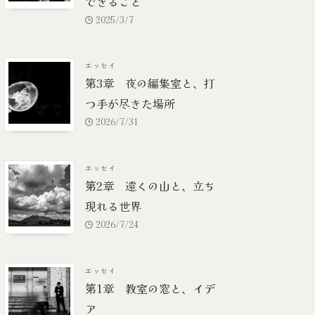
できること
2025/3/7
エッセイ
第3章 夜の編集室と、打
つ手が尽きた場所
2026/7/31
エッセイ
第2章 遠くの山と、立ち
現れる世界
2026/7/24
エッセイ
第1章 教室の窓と、イデ
ア