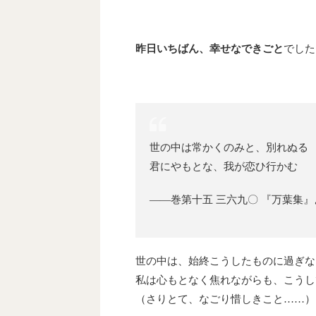
昨日いちばん、幸せなできごと
でした
世の中は常かくのみと、別れぬる
君にやもとな、我が恋ひ行かむ
――巻第十五 三六九〇 『万葉集』
世の中は、始終こうしたものに過ぎな
私は心もとなく焦れながらも、こうし
（さりとて、なごり惜しきこと……）