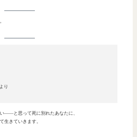
。
より
い――と思って死に別れたあなたに、
て生きていきます。