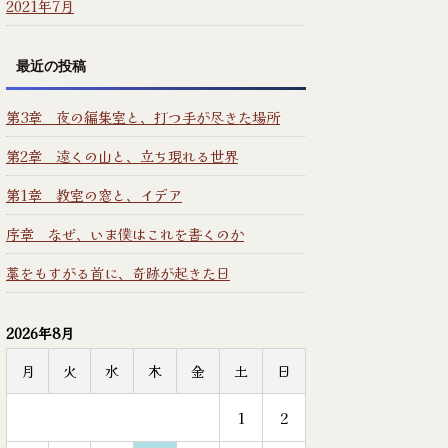
2021年7月
最近の投稿
第3章 夜の編集室と、打つ手が尽きた場所
第2章 遠くの山と、立ち現れる世界
第1章 教室の窓と、イデア
序章 なぜ、いま僕はこれを書くのか
藁をもすがる首に、奇跡が起きた日
2026年8月
月
火
水
木
金
土
日
1
2