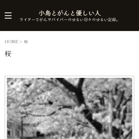
小鳥とがんと優しい人
ライターでがんサバイバーのゆるい日々のゆるい記録。
HOME
>
桜
桜