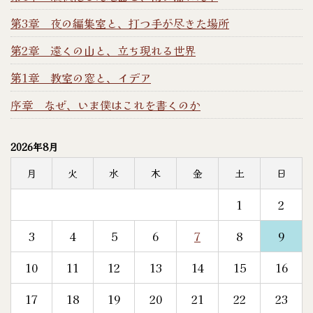
第3章 夜の編集室と、打つ手が尽きた場所
第2章 遠くの山と、立ち現れる世界
第1章 教室の窓と、イデア
序章 なぜ、いま僕はこれを書くのか
2026年8月
月
火
水
木
金
土
日
1
2
3
4
5
6
7
8
9
10
11
12
13
14
15
16
17
18
19
20
21
22
23