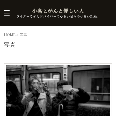
小鳥とがんと優しい人
ライターでがんサバイバーのゆるい日々のゆるい記録。
HOME
>
写真
写真